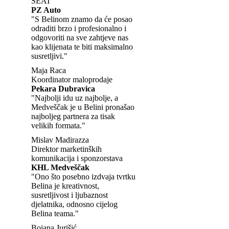
SEAT
PZ Auto
"S Belinom znamo da će posao
odraditi brzo i profesionalno i
odgovoriti na sve zahtjeve nas
kao klijenata te biti maksimalno
susretljivi."
Maja Raca
Koordinator maloprodaje
Pekara Dubravica
"Najbolji idu uz najbolje, a
Medveščak je u Belini pronašao
najboljeg partnera za tisak
velikih formata."
Mislav Madirazza
Direktor marketinških
komunikacija i sponzorstava
KHL Medveščak
"Ono što posebno izdvaja tvrtku
Belina je kreativnost,
susretljivost i ljubaznost
djelatnika, odnosno cijelog
Belina teama."
Bojana Jurišić