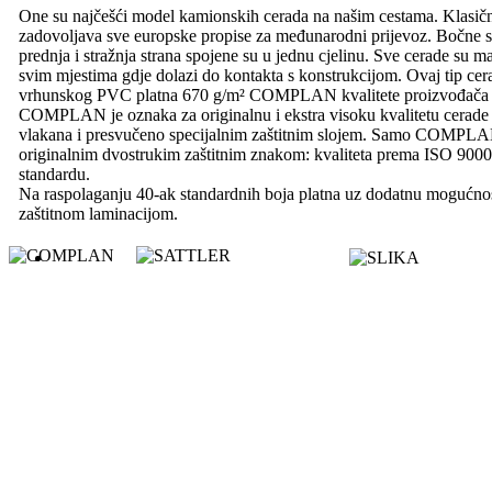
One su najčešći model kamionskih cerada na našim cestama. Klasičn
zadovoljava sve europske propise za međunarodni prijevoz. Bočne st
prednja i stražnja strana spojene su u jednu cjelinu. Sve cerade su 
svim mjestima gdje dolazi do kontakta s konstrukcijom. Ovaj tip cer
vrhunskog PVC platna 670 g/m² COMPLAN kvalitete proizvođača S
COMPLAN je oznaka za originalnu i ekstra visoku kvalitetu cerade i
vlakana i presvučeno specijalnim zaštitnim slojem. Samo COMPLAN
originalnim dvostrukim zaštitnim znakom: kvaliteta prema ISO 90
standardu.
Na raspolaganju 40-ak standardnih boja platna uz dodatnu mogućnost 
zaštitnom laminacijom.