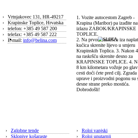
Kontakt
Kako do nas?
›
Vrtnjakovec 131, HR-49217
1. Vozite autocestom Zagreb -
›
Krapinske Toplice, Hrvatska
Krapina (Maribor) pa izađite na
›
telefon: +385 49 587 200
izlazu ZABOK/KRAPINSKE
TOPLICE.
›
telefax: +385 49 587 222
2. Na prvom raskršću iza napla
›
E-mail:
info@belina.com
kućica skrenite lijevo u smjeru
Krapinskih Toplica. 3. Nakon 
na raskršću skrenite desno za
KRAPINSKE TOPLICE. 4. N
8 km kilometara vožnje po glav
cesti doći ćete pred cilj. Zgrada
uprave i proizvodni pogonu su 
desne strane preko mostića.
Dobrodošli!
Tende
›
Zglobne tende
›
Roloi vanjski
›
Sklopive košaraste
›
Roloi unutarnji