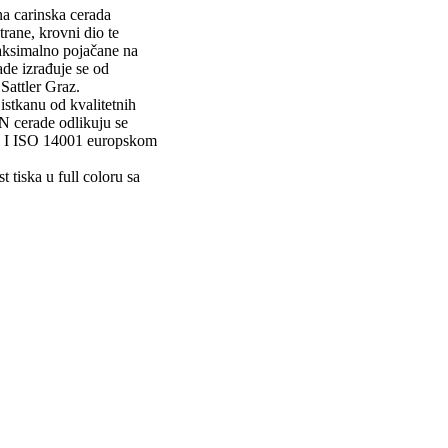
a carinska cerada
rane, krovni dio te
maksimalno pojačane na
ade izrađuje se od
attler Graz.
stkanu od kvalitetnih
 cerade odlikuju se
00 I ISO 14001 europskom
tiska u full coloru sa