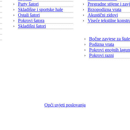
›
Party šatori
›
Pregradne stijene i zav
›
Skladišne i sportske hale
›
Brzopodizna vrata
›
Ostali šatori
›
Akustični zidovi
›
Pokrovi šatora
›
Viseće tekstilne konstr
Poljoprivredni
›
Skladišni šatori
›
Bočne zavjese za štale
›
Podizna vrata
›
Pokrovi gnojnih lagu
›
Pokrovi razni
Opći uvjeti poslovanja