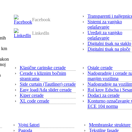
Pratite nas
Digitalni tisak
›
Transparenti i naljepnic
Facebook
›
Sistemi za vanjsko
oglašavanje
›
Uređaji za vanjsko
LinkedIn
tnih
oglašavanje
›
Digitalni tisak na staklo
4 km
›
Digitalni tisak na ploče
Cerade
akon
noj
›
Klasične carinske cerade
›
Ostale cerade
›
Cerade s kliznim bočnim
›
Nadogradnje i cerade n
s
stranicama
manjim vozilima
›
Side curtain (Tautliner) cerade
›
Nadogradnje na vozili
›
Easy load/Ada slider cerade
›
Rol krov Edscha i Ses
›
Kiper cerade
›
Dodaci za cerade
›
XL code cerade
›
Konturno označavanje v
ECE 104 norma
Šatori
Tekstilna arhite
›
Vojni šatori
›
Membranske strukture
›
Pagoda
›
Tekstilne fasade