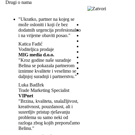
Drugi o nama
"Ukratko, partner na kojeg se
može osloniti i koji će bez
dodatnih urgencija profesionalno
i na vrijeme obaviti posao."
Katica Fadić
Voditeljica prodaje
MIG media d.o.o.
"Kroz godine naše suradnje
Belina se pokazala partnerom
iznimne kvalitete i veselimo se
daljnjoj suradnji i partnerstvu."
Luka Badžek
Trade Marketing Specialist
VIPnet
"Brzina, kvaliteta, snalažljivost,
kreativnost, pouzdanost, ali i
susretljiv pristup rješavanju
problema su samo neki od
razloga zbog kojih preporučamo
Belinu."