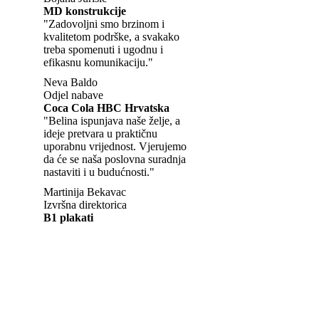
MD konstrukcije
"Zadovoljni smo brzinom i
kvalitetom podrške, a svakako
treba spomenuti i ugodnu i
efikasnu komunikaciju."
Neva Baldo
Odjel nabave
Coca Cola HBC Hrvatska
"Belina ispunjava naše želje, a
ideje pretvara u praktičnu
uporabnu vrijednost. Vjerujemo
da će se naša poslovna suradnja
nastaviti i u budućnosti."
Martinija Bekavac
Izvršna direktorica
B1 plakati