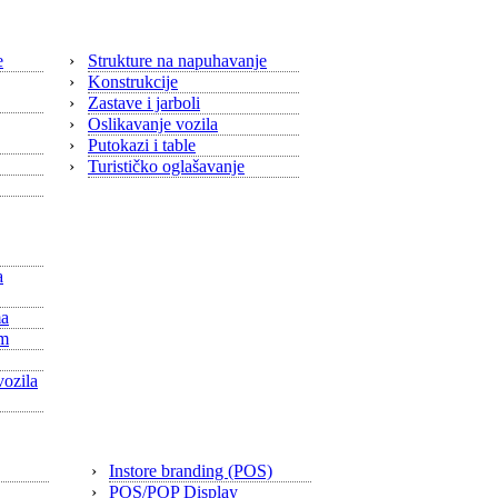
e
›
Strukture na napuhavanje
›
Konstrukcije
›
Zastave i jarboli
›
Oslikavanje vozila
›
Putokazi i table
›
Turističko oglašavanje
a
ma
am
ozila
ktura
Branding
›
Instore branding (POS)
›
POS/POP Display