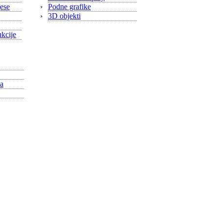
jese
›
Podne grafike
›
3D objekti
ukcije
 program
na