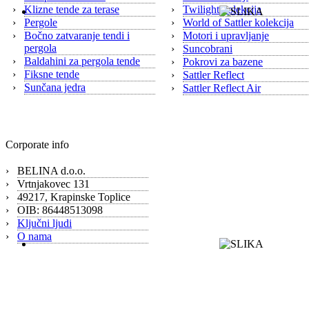
›
Klizne tende za terase
›
Twilight kolekcija
›
Pergole
›
World of Sattler kolekcija
›
Bočno zatvaranje tendi i
›
Motori i upravljanje
pergola
›
Suncobrani
›
Baldahini za pergola tende
›
Pokrovi za bazene
›
Fiksne tende
›
Sattler Reflect
›
Sunčana jedra
›
Sattler Reflect Air
Corporate info
›
BELINA d.o.o.
›
Vrtnjakovec 131
›
49217, Krapinske Toplice
›
OIB: 86448513098
›
Ključni ljudi
›
O nama