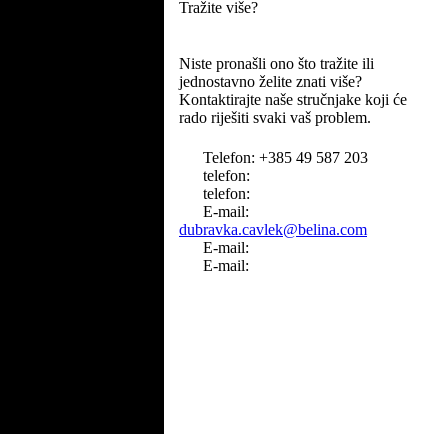
Tražite više?
Niste pronašli ono što tražite ili
jednostavno želite znati više?
Kontaktirajte naše stručnjake koji će
rado riješiti svaki vaš problem.
Telefon: +385 49 587 203
telefon:
telefon:
E-mail:
dubravka.cavlek@belina.com
E-mail:
E-mail: