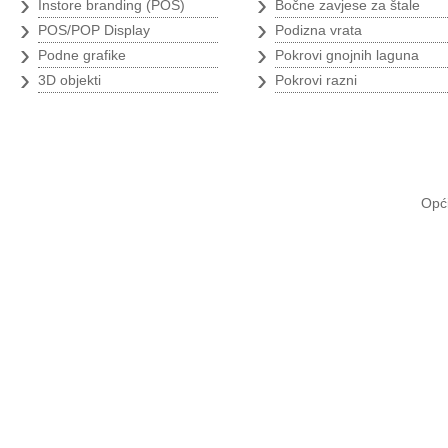
›
›
Instore branding (POS)
Bočne zavjese za štale
›
›
POS/POP Display
Podizna vrata
›
›
Podne grafike
Pokrovi gnojnih laguna
›
›
3D objekti
Pokrovi razni
Opći