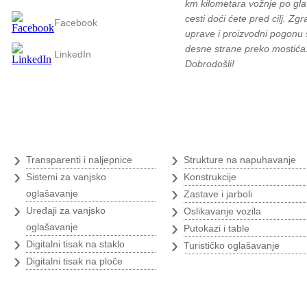
km kilometara vožnje po gla
cesti doći ćete pred cilj. Zg
Facebook
uprave i proizvodni pogonu 
desne strane preko mostića
LinkedIn
Dobrodošli!
Digitalni tisak
›
›
Transparenti i naljepnice
Strukture na napuhavanje
›
›
Sistemi za vanjsko
Konstrukcije
›
oglašavanje
Zastave i jarboli
›
›
Uređaji za vanjsko
Oslikavanje vozila
›
oglašavanje
Putokazi i table
›
›
Digitalni tisak na staklo
Turističko oglašavanje
›
Digitalni tisak na ploče