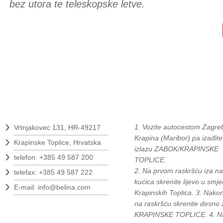
bez utora te teleskopske letve.
Kontakt
Kako do nas?
›
1. Vozite autocestom Zagreb
Vrtnjakovec 131, HR-49217
›
Krapina (Maribor) pa izađite
Krapinske Toplice, Hrvatska
izlazu ZABOK/KRAPINSKE
›
telefon: +385 49 587 200
TOPLICE.
›
2. Na prvom raskršću iza na
telefax: +385 49 587 222
›
kućica skrenite lijevo u smje
E-mail:
info@belina.com
Krapinskih Toplica. 3. Nako
na raskršću skrenite desno 
Pratite nas
KRAPINSKE TOPLICE. 4. N