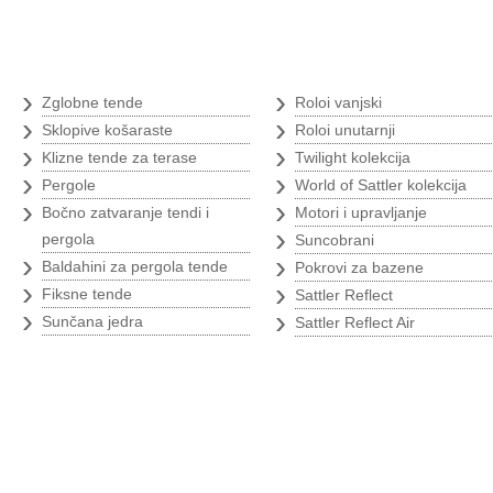
Tende
›
›
Zglobne tende
Roloi vanjski
›
›
Sklopive košaraste
Roloi unutarnji
›
›
Klizne tende za terase
Twilight kolekcija
›
›
Pergole
World of Sattler kolekcija
›
›
Bočno zatvaranje tendi i
Motori i upravljanje
›
pergola
Suncobrani
›
›
Baldahini za pergola tende
Pokrovi za bazene
›
›
Fiksne tende
Sattler Reflect
›
›
Sunčana jedra
Sattler Reflect Air
Branding
Poljoprivredni 