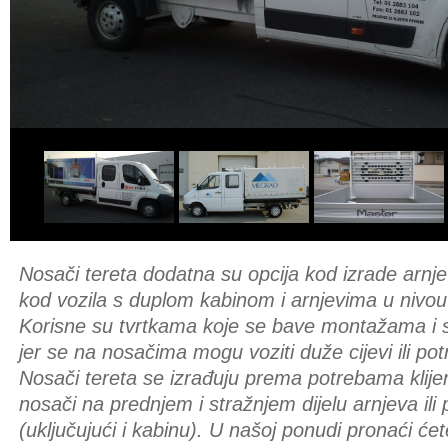
Nosači tereta dodatna su opcija kod izrade arnj
kod vozila s duplom kabinom i arnjevima u nivo
Korisne su tvrtkama koje se bave montažama i s
jer se na nosačima mogu voziti duže cijevi ili pot
Nosači tereta se izrađuju prema potrebama klije
nosači na prednjem i stražnjem dijelu arnjeva ili 
(uključujući i kabinu). U našoj ponudi pronaći ćete