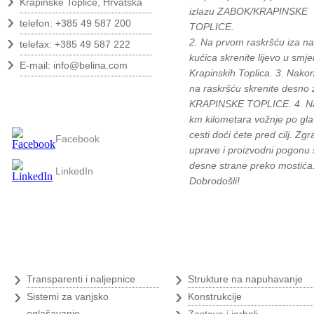
›
Krapinske Toplice, Hrvatska
izlazu ZABOK/KRAPINSKE
›
telefon: +385 49 587 200
TOPLICE.
›
2. Na prvom raskršću iza na
telefax: +385 49 587 222
›
kućica skrenite lijevo u smje
E-mail:
info@belina.com
Krapinskih Toplica. 3. Nako
na raskršću skrenite desno 
Pratite nas
KRAPINSKE TOPLICE. 4. N
km kilometara vožnje po gla
cesti doći ćete pred cilj. Zg
Facebook
uprave i proizvodni pogonu 
desne strane preko mostića
LinkedIn
Dobrodošli!
Digitalni tisak
›
›
Transparenti i naljepnice
Strukture na napuhavanje
›
›
Sistemi za vanjsko
Konstrukcije
›
oglašavanje