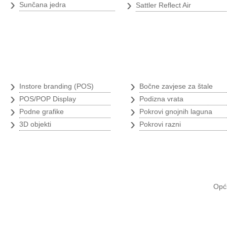
›
›
Sunčana jedra
Sattler Reflect Air
Branding
Poljoprivredni 
›
›
Instore branding (POS)
Bočne zavjese za štale
›
›
POS/POP Display
Podizna vrata
›
›
Podne grafike
Pokrovi gnojnih laguna
›
›
3D objekti
Pokrovi razni
Opći