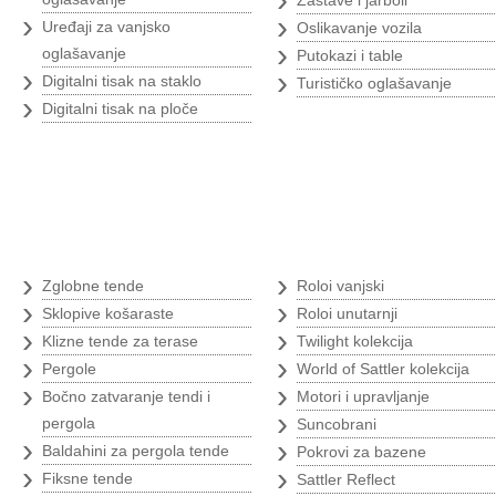
Zastave i jarboli
›
›
Uređaji za vanjsko
Oslikavanje vozila
›
oglašavanje
Putokazi i table
›
›
Digitalni tisak na staklo
Turističko oglašavanje
›
Digitalni tisak na ploče
Tende
›
›
Zglobne tende
Roloi vanjski
›
›
Sklopive košaraste
Roloi unutarnji
›
›
Klizne tende za terase
Twilight kolekcija
›
›
Pergole
World of Sattler kolekcija
›
›
Bočno zatvaranje tendi i
Motori i upravljanje
›
pergola
Suncobrani
›
›
Baldahini za pergola tende
Pokrovi za bazene
›
›
Fiksne tende
Sattler Reflect