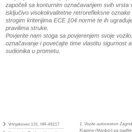
započeli sa konturnim označavanjem svih vrsta 
isključivo visokokvalitetne retrorefleksne oznake 
strogim kriterijima ECE 104 norme te ih ugrađu
pravilima struke.
Povjerite nam stoga sa povjerenjem svoje vozilo
označavanje i povećajte time vlastitu sigurnost ali
sudionika u prometu.
Kontakt
Kako do nas?
›
1. Vozite autocestom Zagreb
Vrtnjakovec 131, HR-49217
Krapina (Maribor) pa izađite