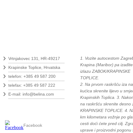
Kontakt
Kako do nas?
›
1. Vozite autocestom Zagreb
Vrtnjakovec 131, HR-49217
›
Krapina (Maribor) pa izađite
Krapinske Toplice, Hrvatska
izlazu ZABOK/KRAPINSKE
›
telefon: +385 49 587 200
TOPLICE.
›
2. Na prvom raskršću iza na
telefax: +385 49 587 222
›
kućica skrenite lijevo u smje
E-mail:
info@belina.com
Krapinskih Toplica. 3. Nako
na raskršću skrenite desno 
Pratite nas
KRAPINSKE TOPLICE. 4. N
km kilometara vožnje po gla
cesti doći ćete pred cilj. Zg
Facebook
uprave i proizvodni pogonu 