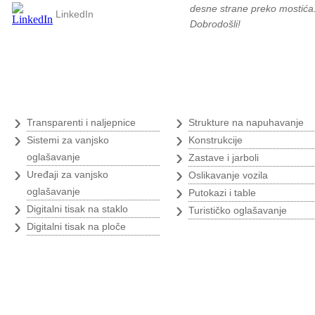
desne strane preko mostića
LinkedIn
Dobrodošli!
Digitalni tisak
›
›
Transparenti i naljepnice
Strukture na napuhavanje
›
›
Sistemi za vanjsko
Konstrukcije
›
oglašavanje
Zastave i jarboli
›
›
Uređaji za vanjsko
Oslikavanje vozila
›
oglašavanje
Putokazi i table
›
›
Digitalni tisak na staklo
Turističko oglašavanje
›
Digitalni tisak na ploče
Tende