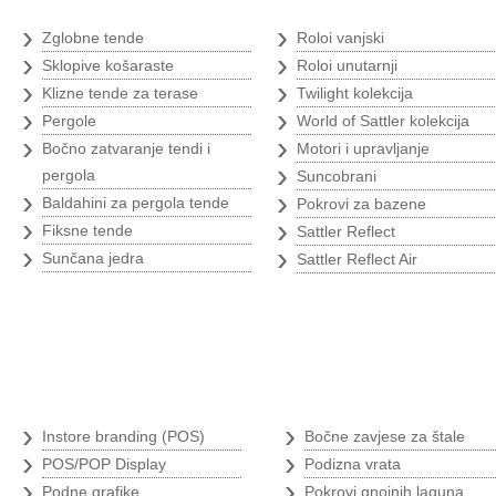
›
›
Zglobne tende
Roloi vanjski
›
›
Sklopive košaraste
Roloi unutarnji
›
›
Klizne tende za terase
Twilight kolekcija
›
›
Pergole
World of Sattler kolekcija
›
›
Bočno zatvaranje tendi i
Motori i upravljanje
›
pergola
Suncobrani
›
›
Baldahini za pergola tende
Pokrovi za bazene
›
›
Fiksne tende
Sattler Reflect
›
›
Sunčana jedra
Sattler Reflect Air
Branding
Poljoprivredni 
›
›
Instore branding (POS)
Bočne zavjese za štale
›
›
POS/POP Display
Podizna vrata
›
›
Podne grafike
Pokrovi gnojnih laguna