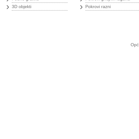
›
›
3D objekti
Pokrovi razni
Opći