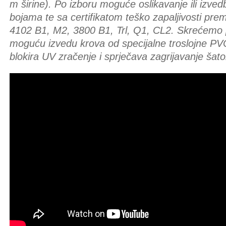
m širine). Po izboru moguće oslikavanje ili izve
bojama te sa certifikatom teško zapaljivosti pr
4102 B1, M2, 3800 B1, Trl, Q1, CL2. Skrećemo p
moguću izvedu krova od specijalne troslojne PV
blokira UV zračenje i sprječava zagrijavanje šato