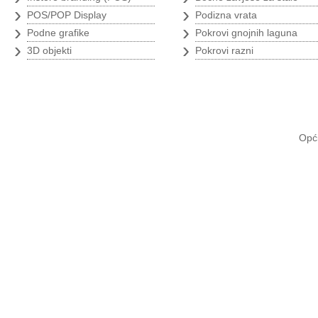
›
›
POS/POP Display
Podizna vrata
›
›
Podne grafike
Pokrovi gnojnih laguna
›
›
3D objekti
Pokrovi razni
Opći