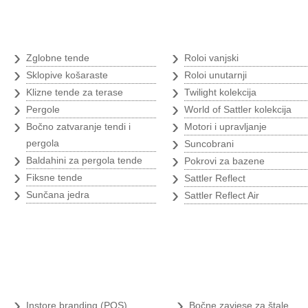
Tende
›
›
Zglobne tende
Roloi vanjski
›
›
Sklopive košaraste
Roloi unutarnji
›
›
Klizne tende za terase
Twilight kolekcija
›
›
Pergole
World of Sattler kolekcija
›
›
Bočno zatvaranje tendi i
Motori i upravljanje
›
pergola
Suncobrani
›
›
Baldahini za pergola tende
Pokrovi za bazene
›
›
Fiksne tende
Sattler Reflect
›
›
Sunčana jedra
Sattler Reflect Air
Branding
Poljoprivredni 
›
›
Instore branding (POS)
Bočne zavjese za štale