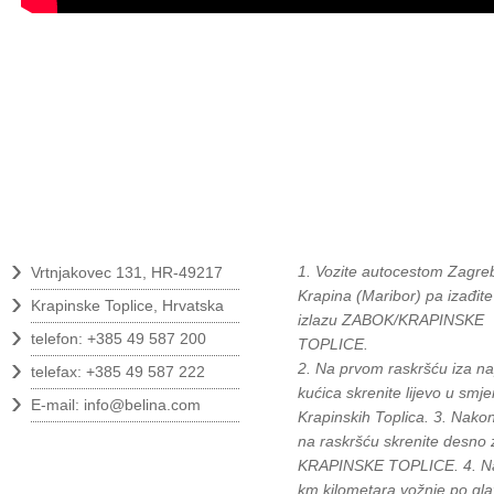
Kontakt
Kako do nas?
›
1. Vozite autocestom Zagreb
Vrtnjakovec 131, HR-49217
›
Krapina (Maribor) pa izađite
Krapinske Toplice, Hrvatska
izlazu ZABOK/KRAPINSKE
›
telefon: +385 49 587 200
TOPLICE.
›
2. Na prvom raskršću iza na
telefax: +385 49 587 222
›
kućica skrenite lijevo u smje
E-mail:
info@belina.com
Krapinskih Toplica. 3. Nako
na raskršću skrenite desno 
Pratite nas
KRAPINSKE TOPLICE. 4. N
km kilometara vožnje po gla