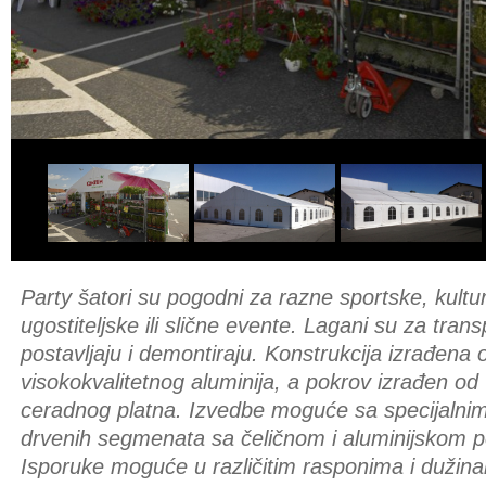
Party šatori su pogodni za razne sportske, kult
ugostiteljske ili slične evente. Lagani su za trans
postavljaju i demontiraju. Konstrukcija izrađena 
visokokvalitetnog aluminija, a pokrov izrađen o
ceradnog platna. Izvedbe moguće sa specijaln
drvenih segmenata sa čeličnom i aluminijskom p
Isporuke moguće u različitim rasponima i dužin