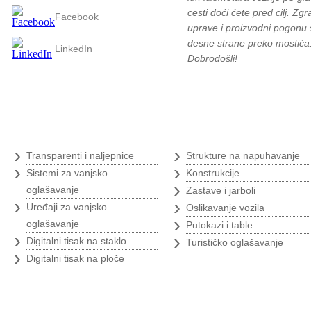
cesti doći ćete pred cilj. Zg
Facebook
uprave i proizvodni pogonu 
desne strane preko mostića
LinkedIn
Dobrodošli!
Digitalni tisak
›
›
Transparenti i naljepnice
Strukture na napuhavanje
›
›
Sistemi za vanjsko
Konstrukcije
›
oglašavanje
Zastave i jarboli
›
›
Uređaji za vanjsko
Oslikavanje vozila
›
oglašavanje
Putokazi i table
›
›
Digitalni tisak na staklo
Turističko oglašavanje
›
Digitalni tisak na ploče