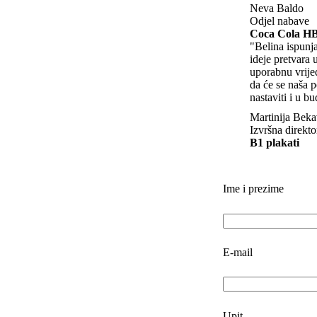
Neva Baldo
Odjel nabave
Coca Cola H
"Belina ispunja
ideje pretvara 
uporabnu vrije
da će se naša 
nastaviti i u b
Martinija Bek
Izvršna direkto
B1 plakati
Ime i prezime
E-mail
Upit