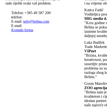
rado riješiti svaki vaš problem.
i na vrijeme ob
Katica Fadić
Telefon: +385 49 587 200
Voditeljica pro
telefon:
MIG media d.
E-mail:
info@belina.com
"Kroz godine n
E-mail:
Belina se poka
Kontakt forma
iznimne kvalite
daljnjoj suradnj
Luka Badžek
Trade Marketin
VIPnet
"Brzina, kvalite
kreativnost, po
susretljiv prist
problema su s
razloga zbog 
Belinu."
Goran Maroše
ZOO agencija
"Belina nam je
kvalitetom i ci
idealan partne
naše najveće e