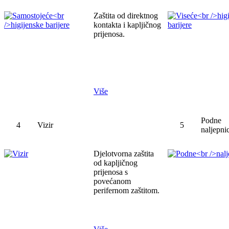
Zaštita od direktnog
kontakta i kapljičnog
prijenosa.
Više
Podne
4
Vizir
5
naljepni
Djelotvorna zaštita
od kapljičnog
prijenosa s
povećanom
perifernom zaštitom.