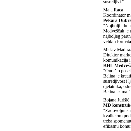
susretljivi."
Maja Raca
Koordinator m
Pekara Dubra
"Najbolji idu u
Medveščak je u
najboljeg partn
velikih formata
Mislav Madira
Direktor marke
komunikacija i
KHL Medveš
"Ono što poseb
Belina je kreat
susretljivost i 
djelatnika, odn
Belina teama."
Bojana Jurišić
MD konstrukc
"Zadovoljni s
kvalitetom pod
treba spomenut
efikasnu komun