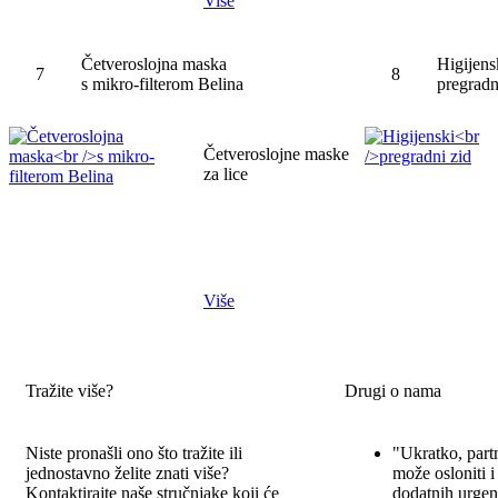
Više
Četveroslojna maska
Higijens
7
8
s mikro-filterom Belina
pregradn
Četveroslojne maske
za lice
Više
Tražite više?
Drugi o nama
Niste pronašli ono što tražite ili
"Ukratko, part
jednostavno želite znati više?
može osloniti i
Kontaktirajte naše stručnjake koji će
dodatnih urgen