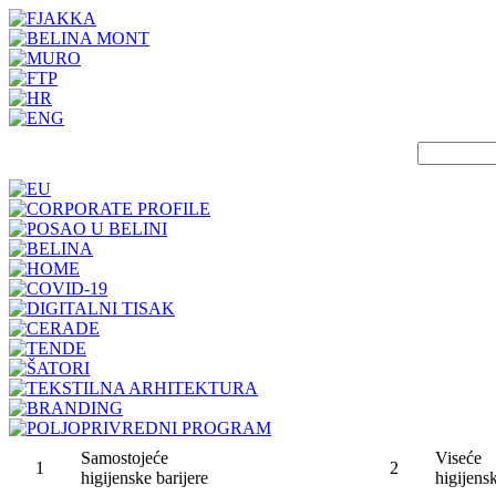
Samostojeće
Viseće
1
2
higijenske barijere
higijensk