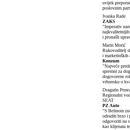
uvijek prepor
poslovnim part
Ivanka Rade
ZAKS
"Imperativ nam
najkvalitetniji
i pronašli upra
Marin Morić
Rukovoditelj s
i marketinških 
Konzum
"Najveće predn
spremni za dog
dogovorene rok
vrhunsku o kva
Dragutin Pene
Regionalni vodi
SEAT
PZ Auto
"S Belinom zn
odraditi brzo i
odgovoriti na s
kao klijenata t