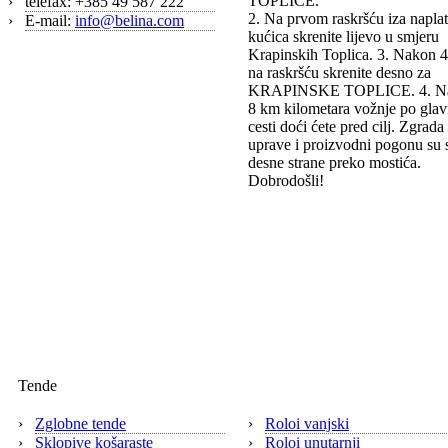
TOPLICE.
›
telefax: +385 49 587 222
2. Na prvom raskršću iza napla
›
E-mail:
info@belina.com
kućica skrenite lijevo u smjeru
Krapinskih Toplica. 3. Nakon 
na raskršću skrenite desno za
KRAPINSKE TOPLICE. 4. N
8 km kilometara vožnje po glav
cesti doći ćete pred cilj. Zgrada
uprave i proizvodni pogonu su 
desne strane preko mostića.
Dobrodošli!
Tende
›
Zglobne tende
›
Roloi vanjski
›
Sklopive košaraste
›
Roloi unutarnji